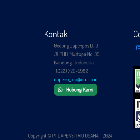
Kontak
C
Gedung Dapenpos Lt. 3
Jl. PHH. Mustopa No. 35
Bandung - Indonesia
(022) 720-5982
dapensi_trio@dtu.co.id
Hubungi Kami
Copyright © PT DAPENSI TRIO USAHA - 2024