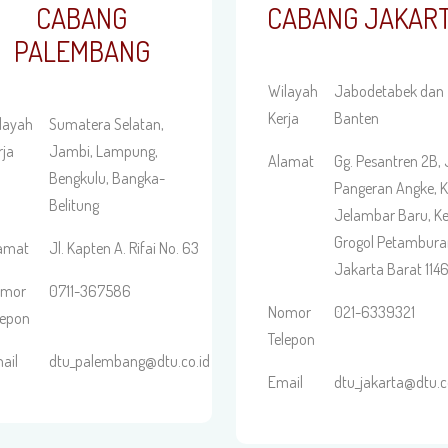
CABANG
CABANG JAKAR
PALEMBANG
Wilayah
Jabodetabek dan
Kerja
Banten
layah
Sumatera Selatan,
rja
Jambi, Lampung,
Alamat
Gg. Pesantren 2B, J
Bengkulu, Bangka-
Pangeran Angke, K
Belitung
Jelambar Baru, Ke
Grogol Petambura
amat
Jl. Kapten A. Rifai No. 63
Jakarta Barat 114
omor
0711-367586
Nomor
021-6339321
lepon
Telepon
ail
dtu_palembang@dtu.co.id
Email
dtu_jakarta@dtu.c