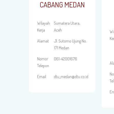
CABANG MEDAN
Wilayah
Sumatera Utara,
Kerja
Aceh
Wi
Ke
Alamat
Jl. Sutomo Ujung No.
171 Medan
Nomor
061-42001676
Al
Telepon
N
Email
dtu_medan@dtu.co.id
Te
Em