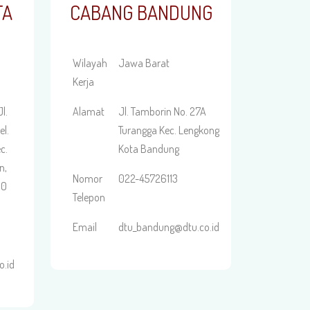
TA
CABANG BANDUNG
Wilayah
Jawa Barat
Kerja
l.
Alamat
Jl. Tamborin No. 27A
el.
Turangga Kec. Lengkong
c.
Kota Bandung
n,
Nomor
022-45726113
60
Telepon
Email
dtu_bandung@dtu.co.id
o.id