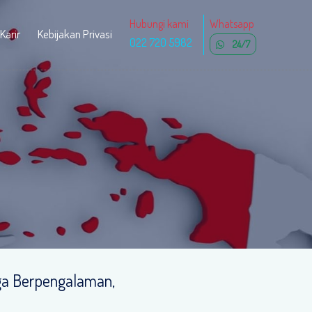
Hubungi kami
Whatsapp
Karir
Kebijakan Privasi
022 720 5982
24/7
ga Berpengalaman,