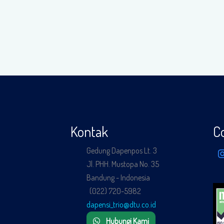
Kontak
C
Gedung Dapenpos Lt. 3
Jl. PHH. Mustopa No. 35
Bandung - Indonesia
(022) 720-5982
dapensi_trio@dtu.co.id
Hubungi Kami