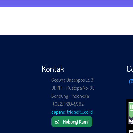
Kontak
C
Gedung Dapenpos Lt. 3
Jl. PHH. Mustopa No. 35
Bandung - Indonesia
(022) 720-5982
dapensi_trio@dtu.co.id
Hubungi Kami