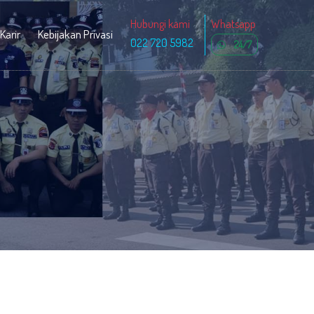
Hubungi kami
Whatsapp
Karir
Kebijakan Privasi
022 720 5982
24/7