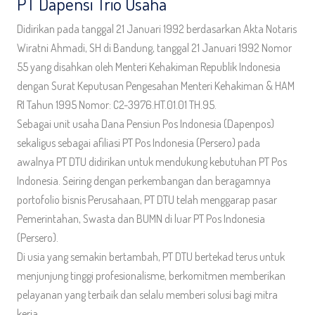
PT Dapensi Trio Usaha
Didirikan pada tanggal 21 Januari 1992 berdasarkan Akta Notaris
Wiratni Ahmadi, SH di Bandung, tanggal 21 Januari 1992 Nomor
55 yang disahkan oleh Menteri Kehakiman Republik Indonesia
dengan Surat Keputusan Pengesahan Menteri Kehakiman & HAM
RI Tahun 1995 Nomor: C2-3976.HT.01.01 TH.95.
Sebagai unit usaha Dana Pensiun Pos Indonesia (Dapenpos)
sekaligus sebagai afiliasi PT Pos Indonesia (Persero) pada
awalnya PT DTU didirikan untuk mendukung kebutuhan PT Pos
Indonesia. Seiring dengan perkembangan dan beragamnya
portofolio bisnis Perusahaan, PT DTU telah menggarap pasar
Pemerintahan, Swasta dan BUMN di luar PT Pos Indonesia
(Persero).
Di usia yang semakin bertambah, PT DTU bertekad terus untuk
menjunjung tinggi profesionalisme, berkomitmen memberikan
pelayanan yang terbaik dan selalu memberi solusi bagi mitra
kerja.