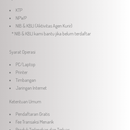
KTP
NPWP
NIB & KBLI (Aktivitas Agen Kurir)
* NIB & KBLI kami bantu jika belum terdaftar
Syarat Operasi
PC/Laptop
Printer
Timbangan
Jaringan Internet
Ketentuan Umum
Pendaftaran Gratis
Fee Transaksi Menarik
Produk Terlengkap dan Terluas