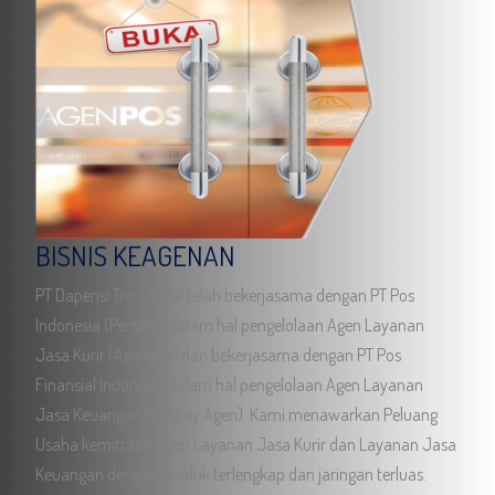
BISNIS KEAGENAN
PT Dapensi Trio Usaha telah bekerjasama dengan PT Pos
Indonesia (Persero) dalam hal pengelolaan Agen Layanan
Jasa Kurir (Agenpos) dan bekerjasama dengan PT Pos
Finansial Indonesia dalam hal pengelolaan Agen Layanan
Jasa Keuangan (Pospay Agen). Kami menawarkan Peluang
Usaha kemitraan Agen Layanan Jasa Kurir dan Layanan Jasa
Keuangan dengan produk terlengkap dan jaringan terluas.