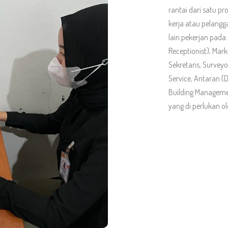
rantai dari satu p
kerja atau pelangg
lain pekerjan pada p
Receptionist), Mark
Sekretaris, Survey
Service, Antaran (De
Building Manageme
yang di perlukan o