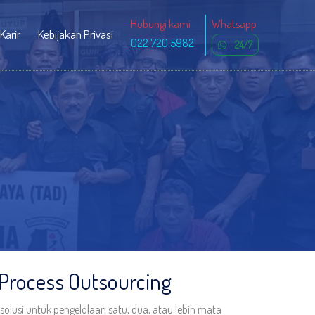
Hubungi kami
Whatsapp
Karir
Kebijakan Privasi
022 720 5982
24/7
Process Outsourcing
lusi untuk pengelolaan satu, dua, atau lebih mata