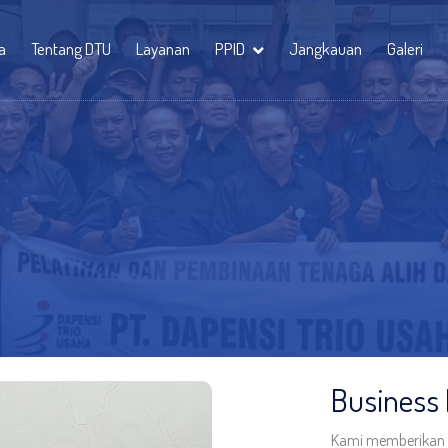
a
Tentang DTU
Layanan
PPID
Jangkauan
Galeri
Business 
Kami memberikan so