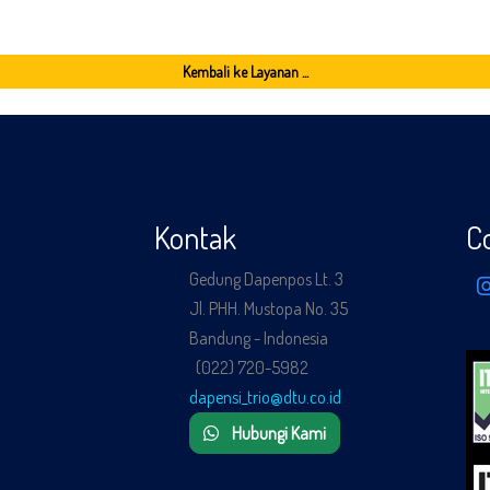
Kembali ke Layanan ...
Kontak
C
Gedung Dapenpos Lt. 3
Jl. PHH. Mustopa No. 35
Bandung - Indonesia
(022) 720-5982
dapensi_trio@dtu.co.id
Hubungi Kami